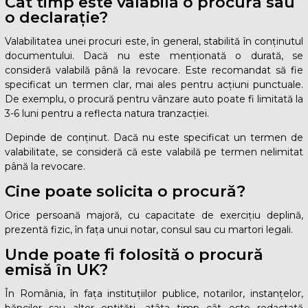
Cât timp este valabilă o procură sau
o declarație?
Valabilitatea unei procuri este, în general, stabilită în conținutul
documentului. Dacă nu este menționată o durată, se
consideră valabilă până la revocare. Este recomandat să fie
specificat un termen clar, mai ales pentru acțiuni punctuale.
De exemplu, o procură pentru vânzare auto poate fi limitată la
3-6 luni pentru a reflecta natura tranzacției.
Depinde de conținut. Dacă nu este specificat un termen de
valabilitate, se consideră că este valabilă pe termen nelimitat
până la revocare.
Cine poate solicita o procură?
Orice persoană majoră, cu capacitate de exercițiu deplină,
prezentă fizic, în fața unui notar, consul sau cu martori legali.
Unde poate fi folosită o procură
emisă în UK?
În România, în fața instituțiilor publice, notarilor, instanțelor,
băncilor sau altor entități, atâta timp cât este redactată