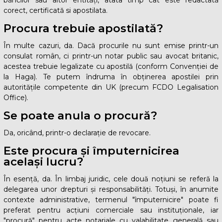
corect, certificată si apostilata.
Procura trebuie apostilată?
În multe cazuri, da. Dacă procurile nu sunt emise printr-un
consulat român, ci printr-un notar public sau avocat britanic,
acestea trebuie legalizate cu apostilă (conform Convenției de
la Haga). Te putem îndruma în obținerea apostilei prin
autoritățile competente din UK (precum FCDO Legalisation
Office).
Se poate anula o procură?
Da, oricând, printr-o declarație de revocare.
Este procura și împuternicirea
același lucru?
În esență, da. În limbaj juridic, cele două noțiuni se referă la
delegarea unor drepturi și responsabilități. Totuși, în anumite
contexte administrative, termenul "împuternicire" poate fi
preferat pentru acțiuni comerciale sau instituționale, iar
"procură" pentru acte notariale cu valabilitate generală sau