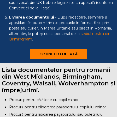
sau avocat din UK trebuie legalizate cu apostilă (conform
Convenției de la Haga).
Livrarea documentului
- După redactare, semnare si
apostilare, îți putem trimite procurile în format fizic prin
posta sau curier, în Marea Britanie sau direct in Romania,
alternativ, le puteți ridica personal de la
sediul nostru din
Birmingham
.
OBȚINEȚI O OFERTĂ
Lista documentelor pentru romanii
din West Midlands, Birmingham,
Coventry, Walsall, Wolverhampton și
împrejurimi.
Procuri pentru călătorie cu copil minor
Procură pentru eliberarea pașaportului copilului minor
Procură pentru ridicarea pașaportului sau buletinului