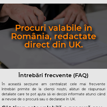
Procuri valabile în
România, redactate
direct din UK.
Întrebări frecvente (FAQ)
În această secțiune am centralizat cele mai frecvente
întrebări primite de la clienții noștri, alături de răspunsuri
detaliate care te pot ajuta să iei decizii informate atunci când
ai nevoie de o procură sau o declarație în UK.