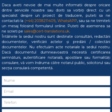
Daca aveti nevoie de mai multe informatii despre oricare
dintre serviciile noastre sau doriti sa vorbiți direct cu un
specialist despre un proiect de traducere, puteti sa ne
contactati la
(+44) 2038211409
,
WhatsAPP
, sau sa ne trimiteti
un mesaj folosind formularul online. Puteti de asemenea sa
ne scrieti pe
sales@cert-translations.uk
.
Întâlnirile la sediul nostru sunt destinate consultării, redactării
documentelor, verificării actelor și predării / colectării
documentelor. Nu efectuăm acte notariale la sediul nostru.
Dacă documentul dumneavoastră necesită certificarea
semnăturii, autentificare notarială, apostilare sau formalități
consulare, vă vom îndruma către notarul public, solicitorul sau
secția consulară competentă.