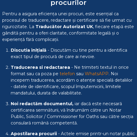
procurilor
Pentru a asigura eficiența unei procuri, este esențial ca
procesul de traducere, redactare și certificare să fie urmat cu
rigurozitate. La
Traducător Autorizat UK
, fiecare etapă este
gândită pentru a oferi claritate, conformitate legală și o
experiență fără complicații.
Discutia inițială
- Discutăm cu tine pentru a identifica
exact tipul de procură de care ai nevoie.
Traducerea si redactarea
- Ne trimiteti textul in orice
format sau ca poza pe
telefon
sau
WhatsAPP
. Noi
incepem traducerea, acordăm o atenție specială detaliilor
- datele de identificare, scopul împuternicirii, limitele
mandatului, durata de valabilitate.
Noi redactăm documentul,
iar dacă este necesară
certificarea semnăturii, vă îndrumăm către un Notar
Public, Solicitor / Commissioner for Oaths sau către secția
consulară română competentă.
Apostilarea procurii
- Actele emise printr-un notar public