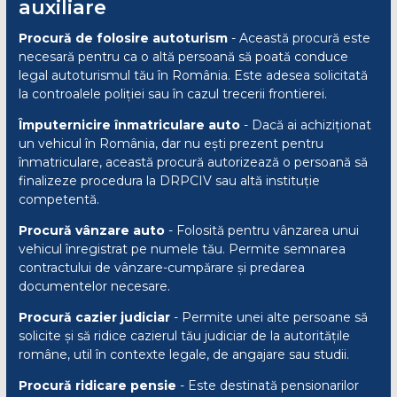
auxiliare
Procură de folosire autoturism
- Această procură este
necesară pentru ca o altă persoană să poată conduce
legal autoturismul tău în România. Este adesea solicitată
la controalele poliției sau în cazul trecerii frontierei.
Împuternicire înmatriculare auto
- Dacă ai achiziționat
un vehicul în România, dar nu ești prezent pentru
înmatriculare, această procură autorizează o persoană să
finalizeze procedura la DRPCIV sau altă instituție
competentă.
Procură vânzare auto
- Folosită pentru vânzarea unui
vehicul înregistrat pe numele tău. Permite semnarea
contractului de vânzare-cumpărare și predarea
documentelor necesare.
Procură cazier judiciar
- Permite unei alte persoane să
solicite și să ridice cazierul tău judiciar de la autoritățile
române, util în contexte legale, de angajare sau studii.
Procură ridicare pensie
- Este destinată pensionarilor