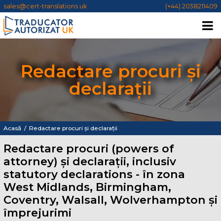
sales@cert-translations.uk
(+44) 2038211409
Redactare procuri și
declarații
Acasă
/
Redactare procuri și declarații
Redactare procuri (powers of
attorney) și declarații, inclusiv
statutory declarations - în zona
West Midlands, Birmingham,
Coventry, Walsall, Wolverhampton și
împrejurimi