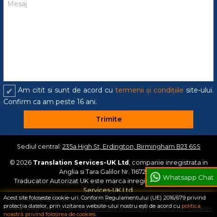
Am citit si sunt de acord cu
termenii și condițiile
site-ului.
Confirm ca am peste 16 ani.
Trimite
Sediul central:
235a High St, Erdington, Birmingham B23 6SS
© 2026
Translation Services-UK Ltd
, companie inregistrata in
Anglia si Tara Galilor Nr. 11672954.
Whatsapp Chat
Traducator Autorizat UK este marca inregistrata a Translation
Services-UK Ltd.
Acest site foloseste cookie-uri. Conform Regulamentului (UE) 2016/679 privind
Nu suntem Notary Public și nu oferim servicii notariale.
protecția datelor, prin vizitarea website-ului nostru ești de acord cu
politica
Toate drepturile rezervate.
Termeni și Condiții
|
Politica de Cookies
noastră privind folosirea de cookies
.