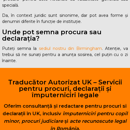
specială.
Da, în context juridic sunt sinonime, dar pot avea forme și
denumiri diferite în funcție de instituție.
Unde pot semna procura sau
declarația?
Puteți semna la
sediul nostru din Birmingham
. Atenție, va
trebui să ne sunați pentru a anunța sosirea, cel puțin cu o zi
înainte.
Traducător Autorizat UK – Servicii
pentru procuri, declarații și
împuterniciri legale
Oferim consultanță și redactare pentru procuri si
declarații în UK, inclusiv
împuterniciri pentru copil
minor
,
procuri judiciare
și
acte recunoscute legal
în România
.