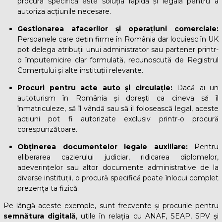
procură specifică este soluția rapidă și legală pentru a
autoriza acțiunile necesare.
Gestionarea afacerilor și operațiuni comerciale:
Persoanele care dețin firme în România dar locuiesc în UK
pot delega atribuții unui administrator sau partener printr-
o împuternicire clar formulată, recunoscută de Registrul
Comerțului și alte instituții relevante.
Procuri pentru acte auto și circulație:
Dacă ai un
autoturism în România și dorești ca cineva să îl
înmatriculeze, să îl vândă sau să îl folosească legal, aceste
acțiuni pot fi autorizate exclusiv printr-o procură
corespunzătoare.
Obținerea documentelor legale auxiliare:
Pentru
eliberarea cazierului judiciar, ridicarea diplomelor,
adeverințelor sau altor documente administrative de la
diverse instituții, o procură specifică poate înlocui complet
prezența ta fizică.
Pe lângă aceste exemple, sunt frecvente și procurile pentru
semnătura digitală
, utile în relația cu ANAF, SEAP, SPV și