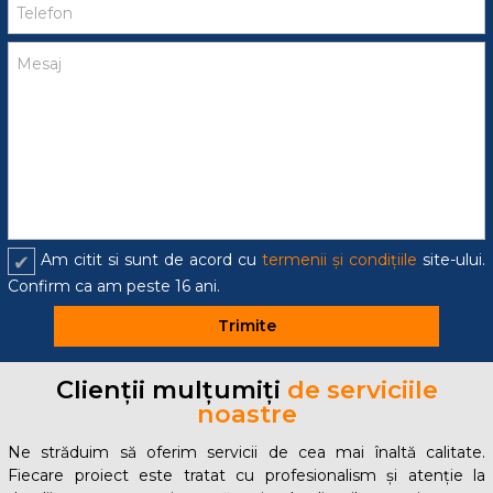
Am citit si sunt de acord cu
termenii și condițiile
site-ului.
Confirm ca am peste 16 ani.
Trimite
Clienții mulțumiți
de serviciile
noastre
Ne străduim să oferim servicii de cea mai înaltă calitate.
Fiecare proiect este tratat cu profesionalism și atenție la