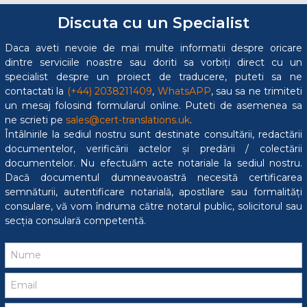
Discuta cu un Specialist
Daca aveti nevoie de mai multe informatii despre oricare
dintre serviciile noastre sau doriti sa vorbiți direct cu un
specialist despre un proiect de traducere, puteti sa ne
contactati la
(+44) 2038211409
,
WhatsAPP
, sau sa ne trimiteti
un mesaj folosind formularul online. Puteti de asemenea sa
ne scrieti pe
sales@cert-translations.uk
.
Întâlnirile la sediul nostru sunt destinate consultării, redactării
documentelor, verificării actelor și predării / colectării
documentelor. Nu efectuăm acte notariale la sediul nostru.
Dacă documentul dumneavoastră necesită certificarea
semnăturii, autentificare notarială, apostilare sau formalități
consulare, vă vom îndruma către notarul public, solicitorul sau
secția consulară competentă.