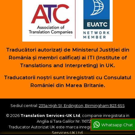
Traducători autorizați de Ministerul Justiției din
România și membri calificați ai ITI (Institute of
Translations and Interpreting) în UK.
Traducatorii noștri sunt înregistrati cu Consulatul
României din Marea Britanie.
Sediul central:
235a High St, Erdington, Birmingham B23 6SS
© 2026
Translation Services-UK Ltd
, companie inregistrata in
Anglia si Tara Galilor Nr. 11672954.
Whatsapp Chat
Traducator Autorizat UK este marca inregistrata a Translation
Services-UK Ltd.