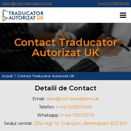
sales@cert-translations.uk
(+44) 2038211409
Contact Traducator
Autorizat UK
Acasă
/
Contact Traducator Autorizat UK
Detalii de Contact
Email:
sales@cert-translations.uk
Telefon:
(+44) 2038211409
Whatsapp:
(+44) 7530123115
Sediul central:
235a High St, Erdington, Birmingham B23 6SS